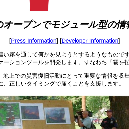
のオープンでモジュール型の情
[
Press Information
] [
Developer Information
]
い霧を通して何かを見ようとするようなものです。Op
ケーションツールを開発します。すなわち「霧を
ションは、地上での災害復旧活動にとって重要な情報を
に、正しいタイミングで届くことを支援します。